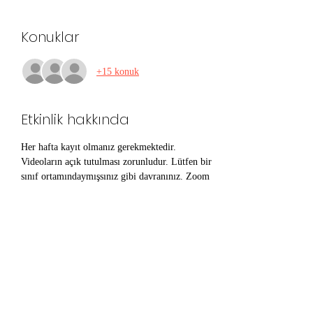
Konuklar
+15 konuk
Etkinlik hakkında
Her hafta kayıt olmanız gerekmektedir. 
Videoların açık tutulması zorunludur. Lütfen bir 
sınıf ortamındaymışsınız gibi davranınız. Zoom 
linki etkinlikten 3 saat ile 30 dakika öncesinde 
tekrar yollanacaktır.
Topic: AstroFelsefe Revati Atölyesi
Herhafta bu linki kullanabilirsiniz
Aşağıdaki linki Zoom Meeting için 
kullabilirsiniz.
https://us02web.zoom.us/j/87499459252?
pwd=bzlEZGM5dXhVWDR0eG5GN0YwRkRS
UT09