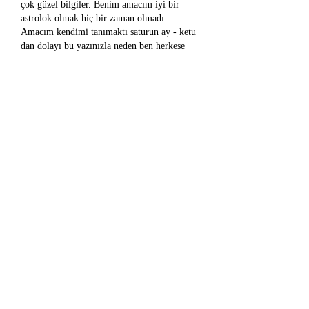
çok güzel bilgiler. Benim amacım iyi bir 
astrolok olmak hiç bir zaman olmadı. 
Amacım kendimi tanımaktı saturun ay - ketu 
dan dolayı bu yazınızla neden ben herkese 
yardım ediyor kimseden yardım 
görmüyorum sorusunu çok güzel açıklıyor. 
Çok teşekür dederim hocam
Beğen
AstroFelsefe__ Astrolog K. R. Kadak
27 Eki 2020
Günaydınlar 🥰
Beğen
AstroFelsefe__ Astrolog K. R. Kadak
27 Eki 2020
Sizin tarafınızda bir sorun olmalı. 
Yüklemesini bekleyerek deneyin derim 