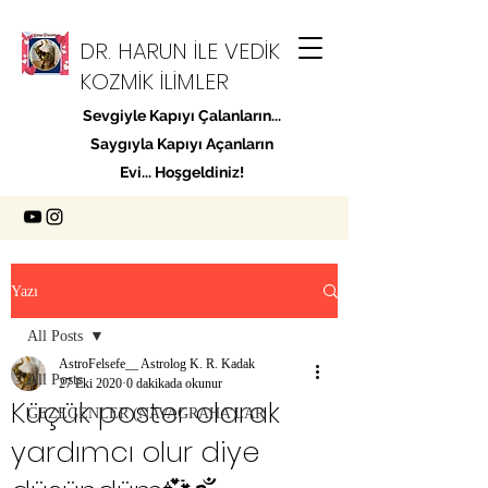
DR. HARUN İLE VEDİK
KOZMİK İLİMLER
Sevgiyle Kapıyı Çalanların...
Saygıyla Kapıyı Açanların
Evi... Hoşgeldiniz!
Yazı
All Posts
AstroFelsefe__ Astrolog K. R. Kadak
All Posts
27 Eki 2020
0 dakikada okunur
Küçük poster olarak
GEZEGENLER (NAVAGRAHA’LAR
yardımcı olur diye