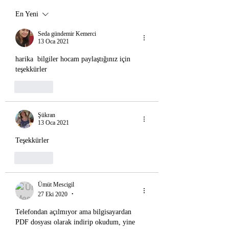
En Yeni
Seda gündemir Kemerci
13 Oca 2021
harika  bilgiler hocam paylaştığınız için 
teşekkürler 
Beğen
Şükran
13 Oca 2021
Teşekkürler
Beğen
Ümüt Mescigil
27 Eki 2020
•
Telefondan açılmıyor ama bilgisayardan 
PDF dosyası olarak indirip okudum, yine 